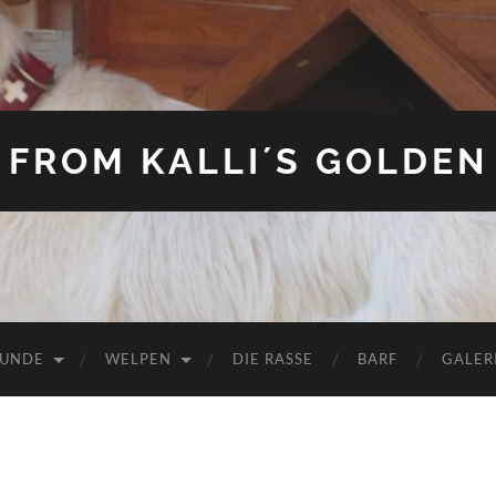
FROM KALLI´S GOLDEN
HUNDE
WELPEN
DIE RASSE
BARF
GALER