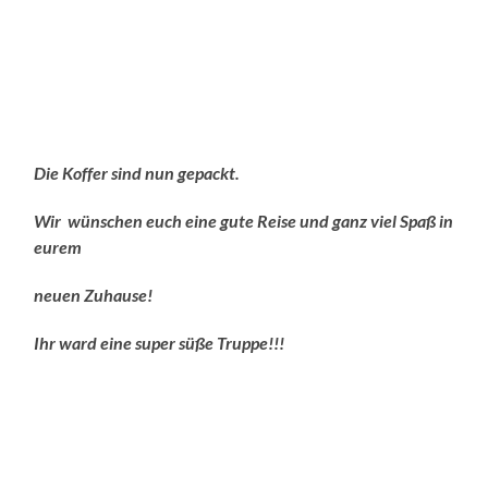
Liebe Beverly ( Bailey ) und liebe Bridget Jones ( Sadie B. )
!
So meine Mäuse, bleibt´s gesund und viel Spaß und Freude
mit euren neuen Familien.
Macht´s gut!!!
Alles ist vorbereitet und es kann los gehen…