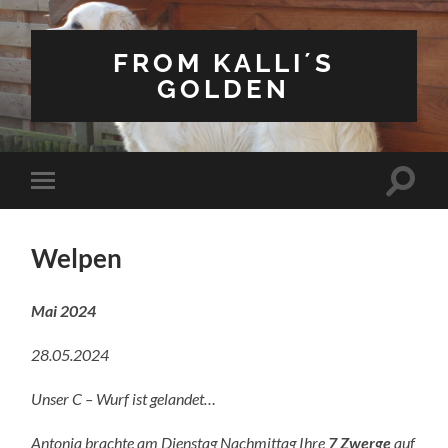
FROM KALLI´S
GOLDEN
Suchfe
Mobile-
ein-/a
Menü
ein-/ausblenden
Welpen
Mai 2024
28.05.2024
Unser C – Wurf ist gelandet…
Antonia brachte am Dienstag Nachmittag Ihre
7 Zwerge
auf