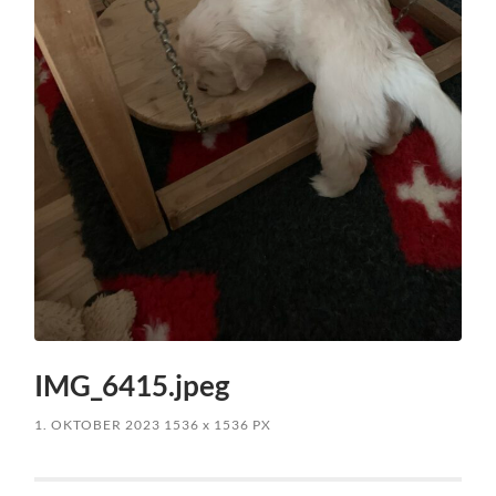
IMG_6415.jpeg
1. OKTOBER 2023
1536
x
1536 PX