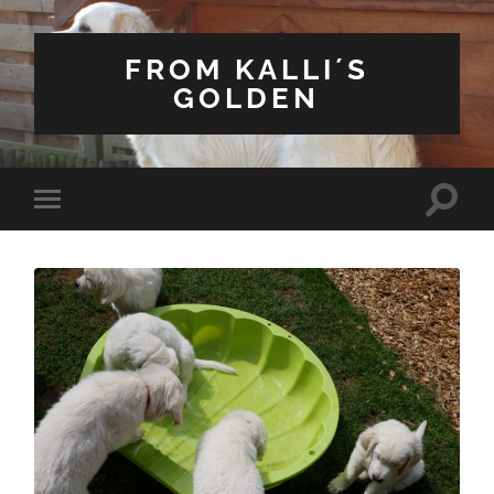
FROM KALLI´S
GOLDEN
Suchfe
Mobile-
ein-/a
Menü
ein-/ausblenden