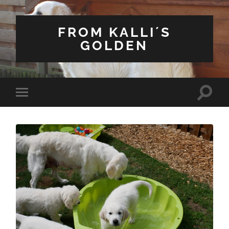
FROM KALLI´S
GOLDEN
Suchfe
Mobile-
ein-/a
Menü
ein-/ausblenden