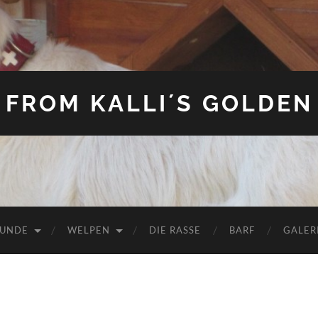
FROM KALLI´S GOLDEN
HUNDE
WELPEN
DIE RASSE
BARF
GALER