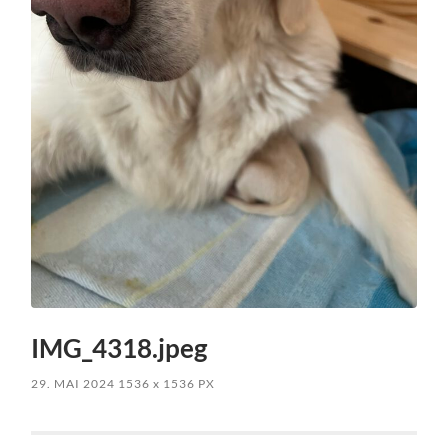
IMG_4318.jpeg
29. MAI 2024
1536
x
1536 PX