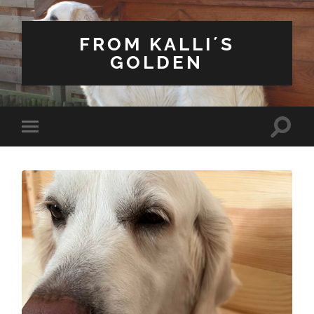
FROM KALLI´S
GOLDEN
Suchfe
Mobile-
ein-/a
Menü
ein-/ausblenden