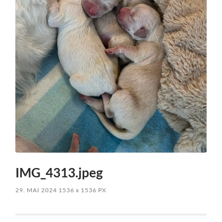
IMG_4313.jpeg
29. MAI 2024
1536
x
1536 PX