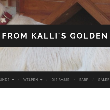
FROM KALLI´S GOLDEN
HUNDE
WELPEN
DIE RASSE
BARF
GALER