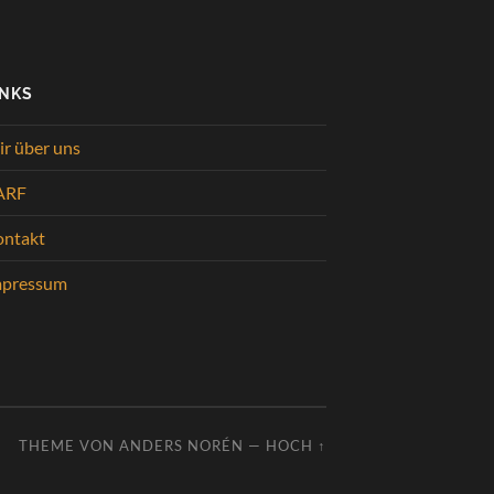
INKS
r über uns
ARF
ontakt
mpressum
THEME VON
ANDERS NORÉN
—
HOCH ↑