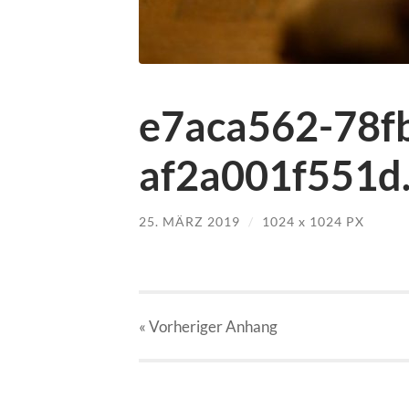
e7aca562-78f
af2a001f551d.
25. MÄRZ 2019
/
1024
x
1024 PX
« Vorheriger
Anhang