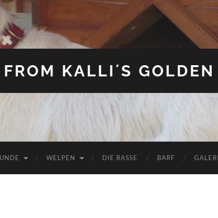
FROM KALLI´S GOLDEN
HUNDE
WELPEN
DIE RASSE
BARF
GALER