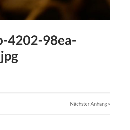
b-4202-98ea-
jpg
Nächster
Anhang
»