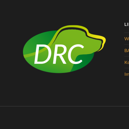
L
Wi
B
K
I