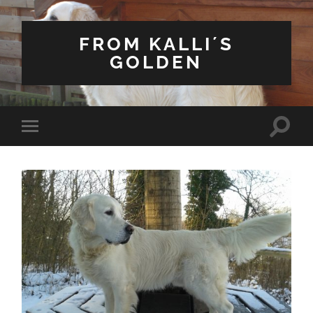
FROM KALLI´S
GOLDEN
Suchfe
Mobile-
ein-/a
Menü
ein-/ausblenden