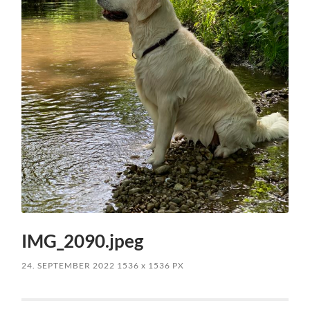
IMG_2090.jpeg
24. SEPTEMBER 2022
1536
x
1536 PX