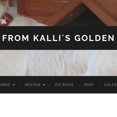
FROM KALLI´S GOLDEN
HUNDE
WELPEN
DIE RASSE
BARF
GALER