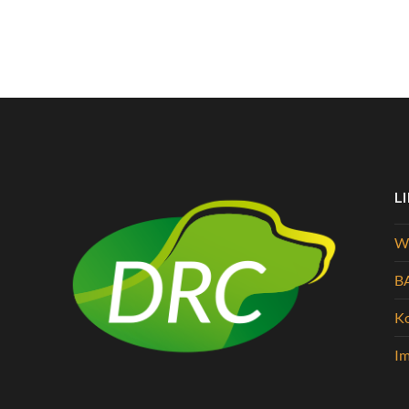
L
Wi
B
K
I