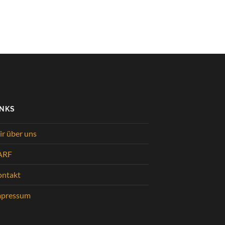
INKS
r über uns
ARF
ontakt
mpressum