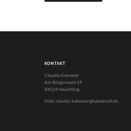
KONTAKT
Claudia Kalmeier
Am Bürgerwald 69
84524 Neuötting
Mail: claudia-kalmeier@kabelmail.de