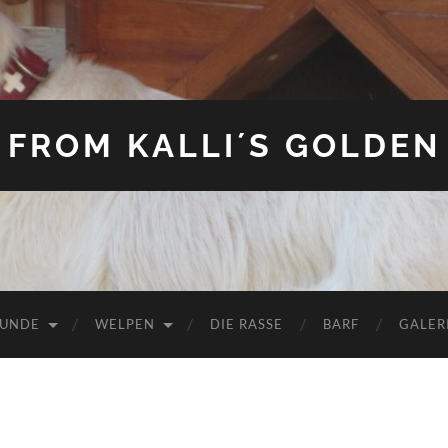
FROM KALLI´S GOLDEN
HUNDE
WELPEN
DIE RASSE
BARF
GALER