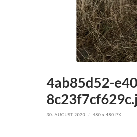
4ab85d52-e40
8c23f7cf629c.
30. AUGUST 2020
/
480
x
480 PX