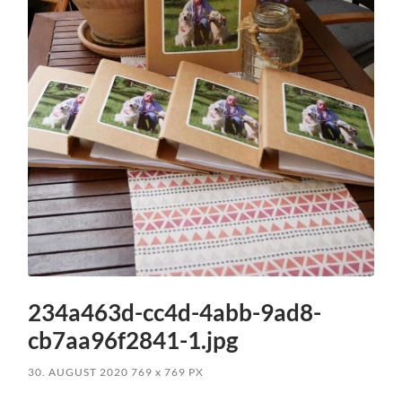
234a463d-cc4d-4abb-9ad8-
cb7aa96f2841-1.jpg
30. AUGUST 2020
769
x
769 PX