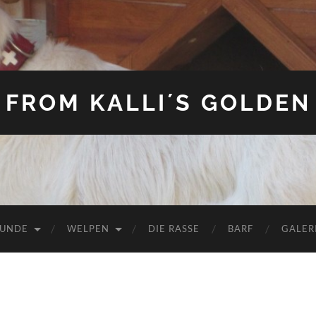
FROM KALLI´S GOLDEN
HUNDE
WELPEN
DIE RASSE
BARF
GALER