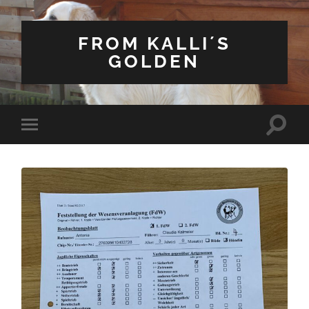
FROM KALLI´S
GOLDEN
Suchfe
Mobile-
ein-/a
Menü
ein-/ausblenden