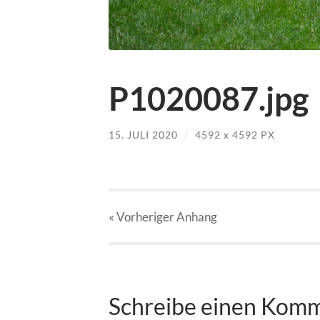
P1020087.jpg
15. JULI 2020
/
4592
x
4592 PX
« Vorheriger
Anhang
Schreibe einen Kom