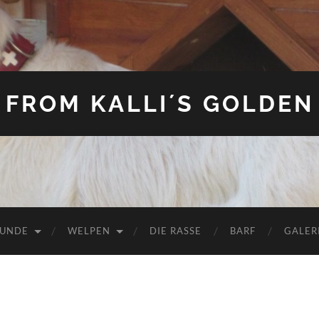
FROM KALLI´S GOLDEN
HUNDE
WELPEN
DIE RASSE
BARF
GALER