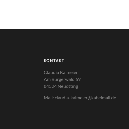
KONTAKT
Claudia Kalmeier
Am Bürgerwald 69
84524 Neuötting
Mail: claudia-kalmeier@kabelmail.de