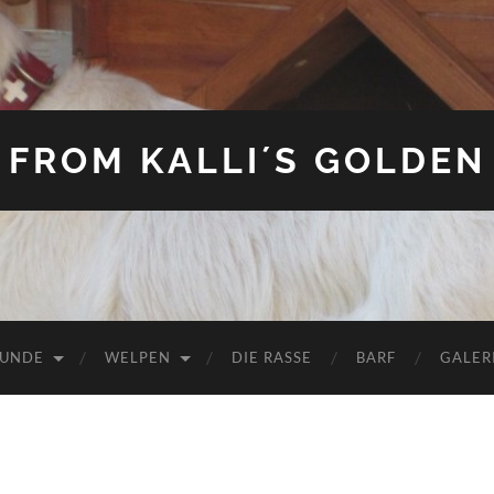
FROM KALLI´S GOLDEN
HUNDE
WELPEN
DIE RASSE
BARF
GALER