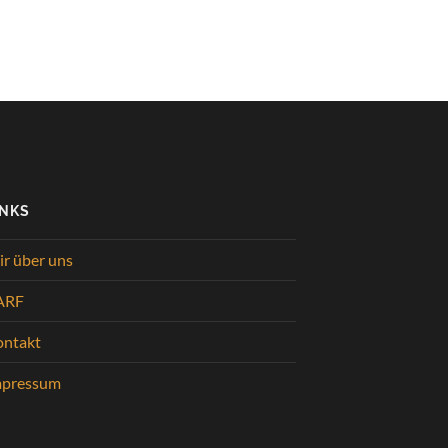
INKS
r über uns
ARF
ontakt
mpressum