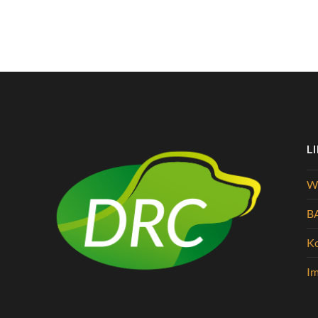
L
Wi
B
K
I