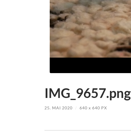
IMG_9657.png
25. MAI 2020
/
640
x
640 PX