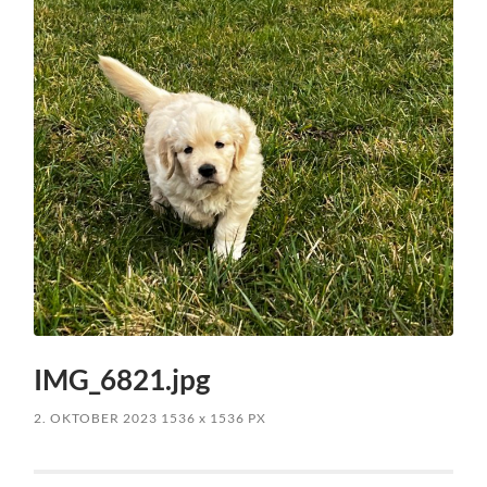
IMG_6821.jpg
2. OKTOBER 2023
1536
x
1536 PX