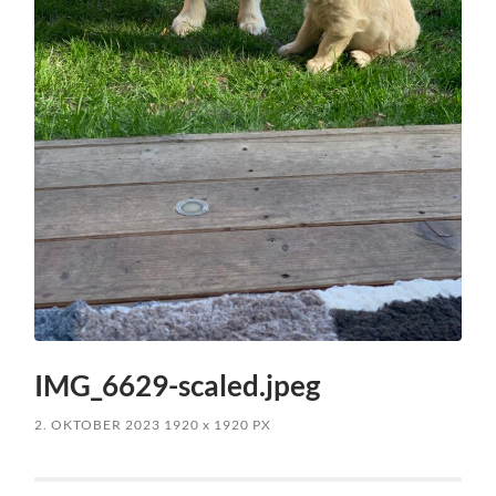
IMG_6629-scaled.jpeg
2. OKTOBER 2023
1920
x
1920 PX