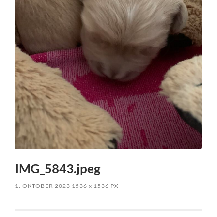
IMG_5843.jpeg
1. OKTOBER 2023
1536
x
1536 PX