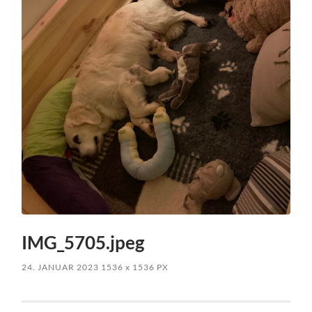
IMG_5705.jpeg
24. JANUAR 2023
1536
x
1536 PX