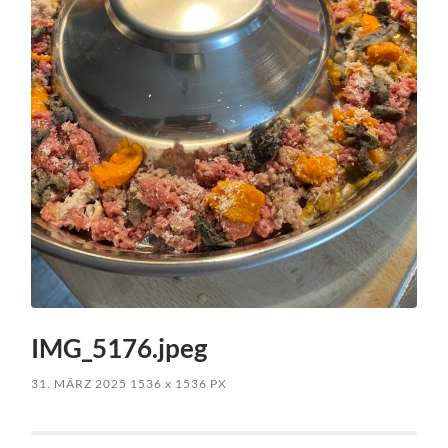
IMG_5176.jpeg
31. MÄRZ 2025
1536
x
1536 PX