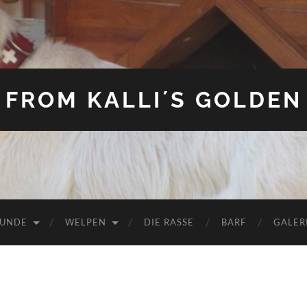
FROM KALLI´S GOLDEN
HUNDE
WELPEN
DIE RASSE
BARF
GALER