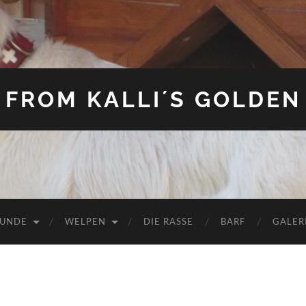
FROM KALLI´S GOLDEN
HUNDE
WELPEN
DIE RASSE
BARF
GALER