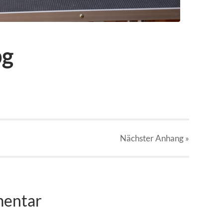
pg
Nächster
Anhang
»
mentar