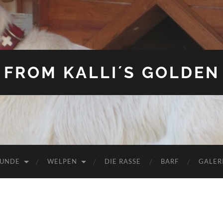
FROM KALLI´S GOLDEN
HUNDE
WELPEN
DIE RASSE
BARF
GALER