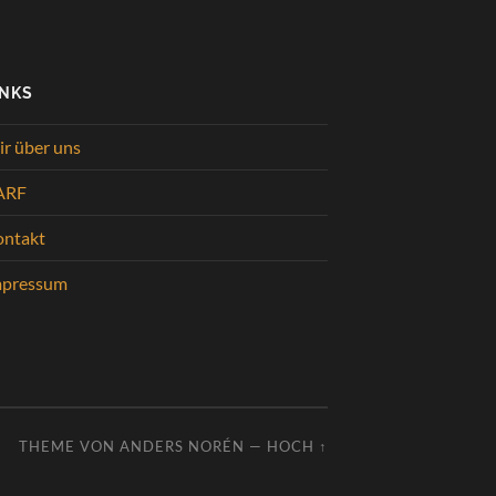
INKS
r über uns
ARF
ontakt
mpressum
THEME VON
ANDERS NORÉN
—
HOCH ↑