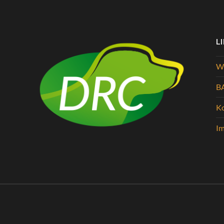
L
Wi
B
K
I