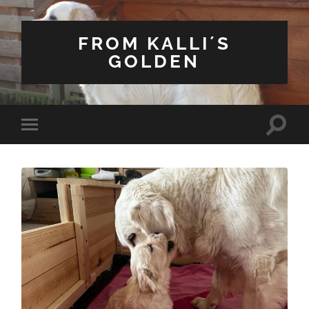
FROM KALLI´S
GOLDEN
Suchfe
Mobile-
ein-/a
Menü
ein-/ausblenden