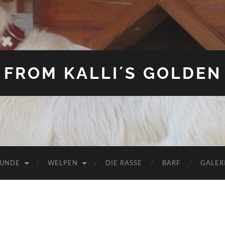
FROM KALLI´S GOLDEN
HUNDE
WELPEN
DIE RASSE
BARF
GALER