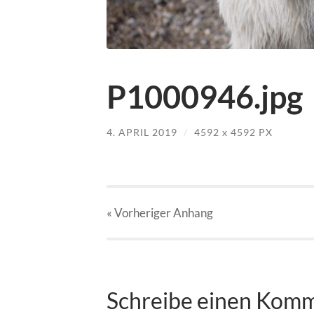
P1000946.jpg
4. APRIL 2019
/
4592
x
4592 PX
« Vorheriger
Anhang
Schreibe einen Kom