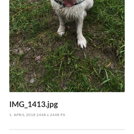
IMG_1413.jpg
1. APRIL 2018
2448
x
2448 PX