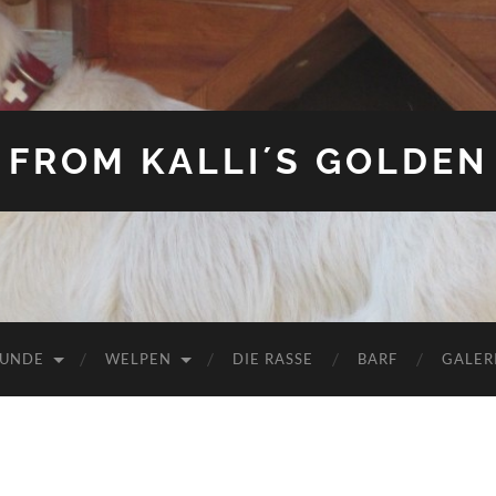
FROM KALLI´S GOLDEN
HUNDE
WELPEN
DIE RASSE
BARF
GALER