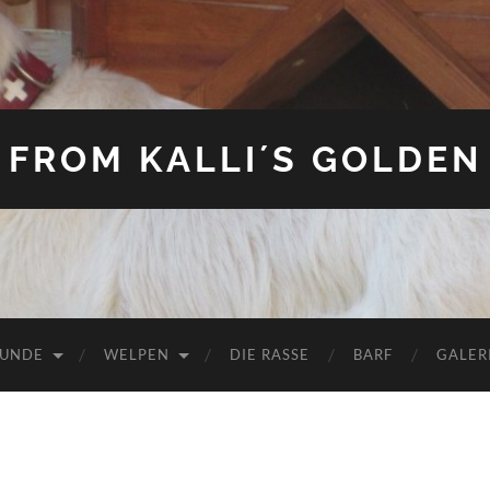
FROM KALLI´S GOLDEN
HUNDE
WELPEN
DIE RASSE
BARF
GALER