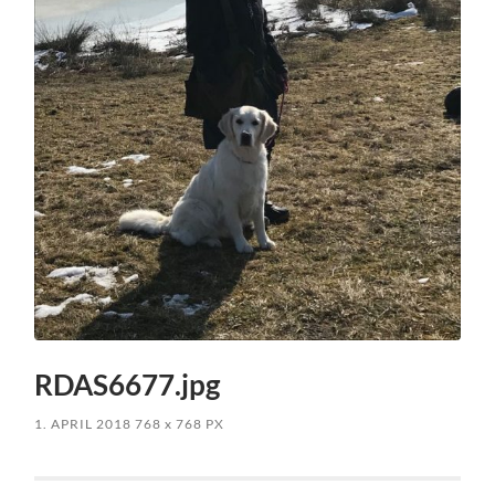
RDAS6677.jpg
1. APRIL 2018
768
x
768 PX