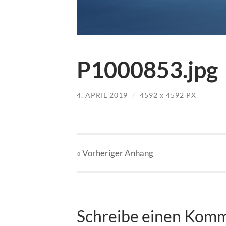
P1000853.jpg
4. APRIL 2019
/
4592
x
4592 PX
« Vorheriger
Anhang
Schreibe einen Kom