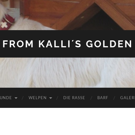
FROM KALLI´S GOLDEN
HUNDE
WELPEN
DIE RASSE
BARF
GALER