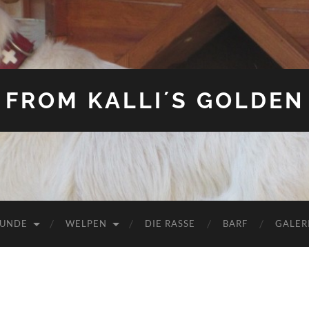
FROM KALLI´S GOLDEN
HUNDE
WELPEN
DIE RASSE
BARF
GALER