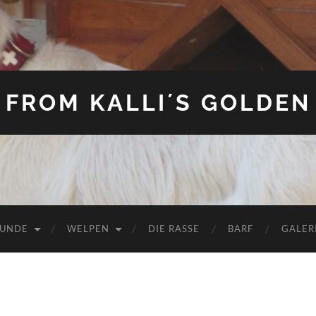
FROM KALLI´S GOLDEN
HUNDE
WELPEN
DIE RASSE
BARF
GALER