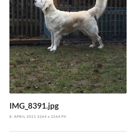
IMG_8391.jpg
8. APRIL 2021
3264
x
3264 PX