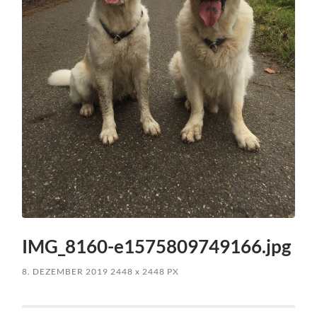
IMG_8160-e1575809749166.jpg
8. DEZEMBER 2019
2448
x
2448 PX