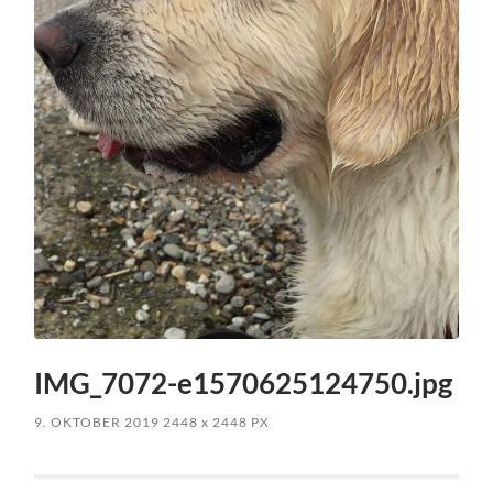
IMG_7072-e1570625124750.jpg
9. OKTOBER 2019
2448
x
2448 PX