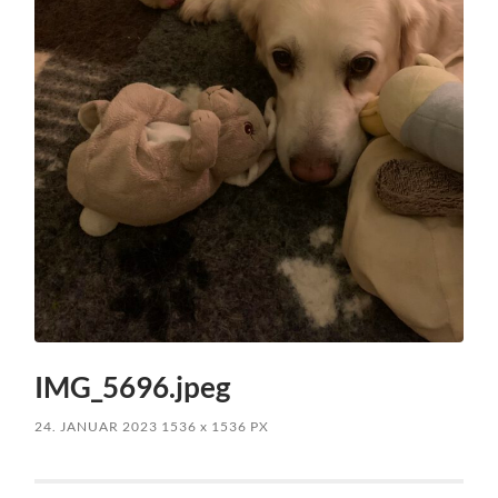
IMG_5696.jpeg
24. JANUAR 2023
1536
x
1536 PX