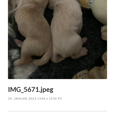
IMG_5671.jpeg
24. JANUAR 2023
1536
x
1536 PX