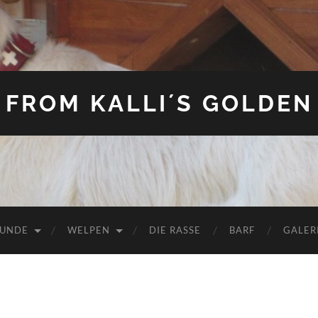
FROM KALLI´S GOLDEN
HUNDE
WELPEN
DIE RASSE
BARF
GALER