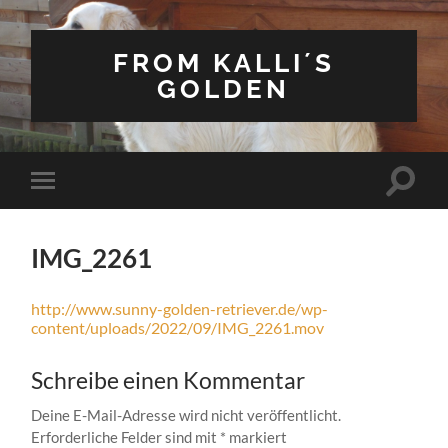
FROM KALLI´S
GOLDEN
Suchfe
Mobile-
ein-/a
Menü
ein-/ausblenden
IMG_2261
http://www.sunny-golden-retriever.de/wp-
content/uploads/2022/09/IMG_2261.mov
Schreibe einen Kommentar
Deine E-Mail-Adresse wird nicht veröffentlicht.
Erforderliche Felder sind mit
*
markiert