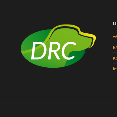
L
Wi
B
K
I