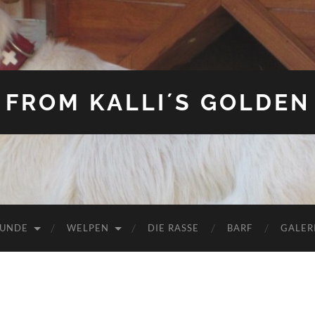
FROM KALLI´S GOLDEN
HUNDE
WELPEN
DIE RASSE
BARF
GALER