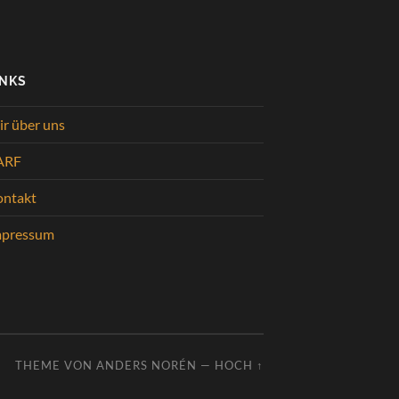
INKS
r über uns
ARF
ontakt
mpressum
THEME VON
ANDERS NORÉN
—
HOCH ↑