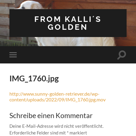
FROM KALLI´S
GOLDEN
Suchfe
Mobile-
ein-/a
Menü
ein-/ausblenden
IMG_1760.jpg
http://www.sunny-golden-retriever.de/wp-
content/uploads/2022/09/IMG_1760.jpg.mov
Schreibe einen Kommentar
Deine E-Mail-Adresse wird nicht veröffentlicht.
Erforderliche Felder sind mit
*
markiert