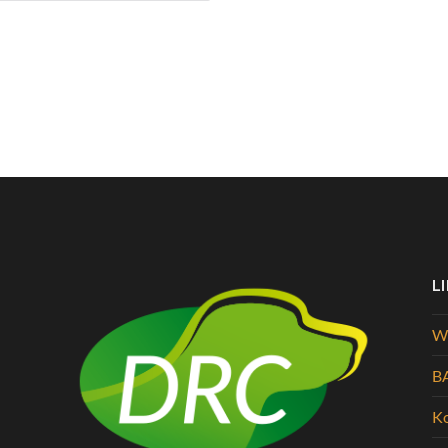
L
Wi
B
K