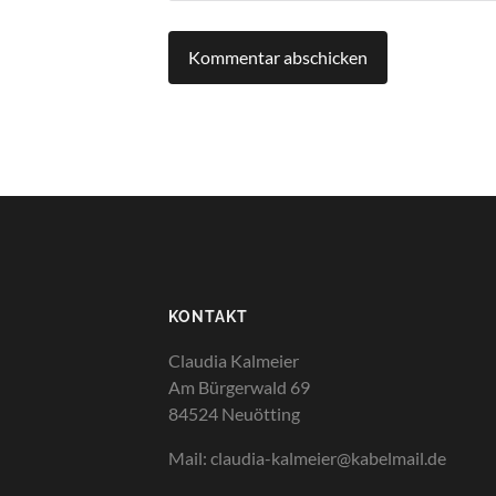
KONTAKT
Claudia Kalmeier
Am Bürgerwald 69
84524 Neuötting
Mail: claudia-kalmeier@kabelmail.de