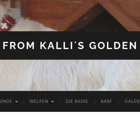
FROM KALLI´S GOLDEN
HUNDE
WELPEN
DIE RASSE
BARF
GALER