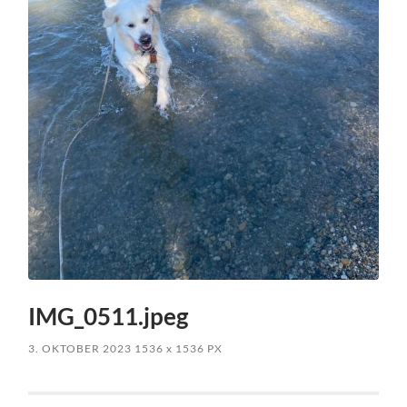
IMG_0511.jpeg
3. OKTOBER 2023
1536
x
1536 PX