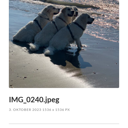
IMG_0240.jpeg
3. OKTOBER 2023
1536
x
1536 PX