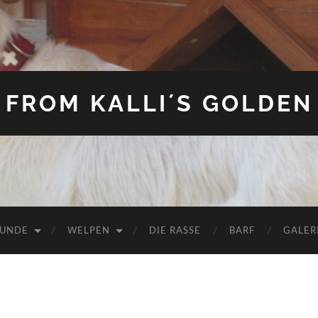
FROM KALLI´S GOLDEN
HUNDE
WELPEN
DIE RASSE
BARF
GALER